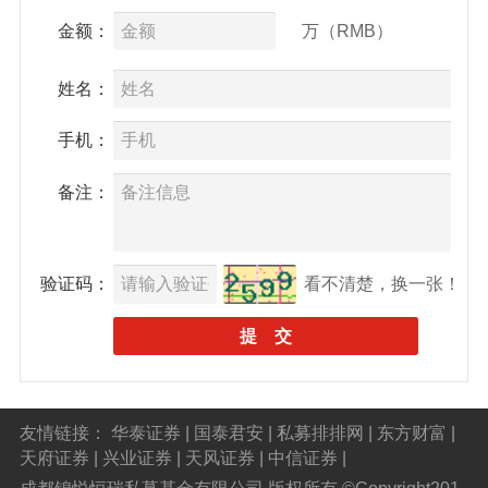
金额：
万（RMB）
姓名：
手机：
备注：
验证码：
看不清楚，换一张！
友情链接：
华泰证券
|
国泰君安
|
私募排排网
|
东方财富
|
天府证券
|
兴业证券
|
天风证券
|
中信证券
|